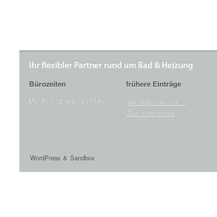
Bürozeiten
frühere Einträge
Mo.-Fr. 7-12 und 13-17 Uhr
Wir stellen uns vor …
Zum Schmunzeln
WordPress
&
Sandbox